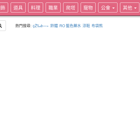
頭飾
道具
料理
職業
爬塔
寵物
公會
其他
熱門搜尋:
çŽ‰è—»
鈴鐺
RO 藍色藥水
涼鞋
布袋熊