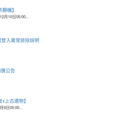
許願機】
月10日05:00...
授權登入異常排除說明
補償公告
者x上古遺物】
日05:00...