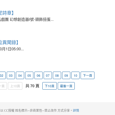
堂詩章】
團 幻想創造器I號-頭飾扭蛋...
拉異聞錄】
1日05:00...
02
03
04
05
06
07
08
09
10
下一頁
共 70 頁
一頁
上10頁
下10頁
最後一頁
以 CC授權 姓名標示─非商業性─禁止改作 方式分享。
詳情