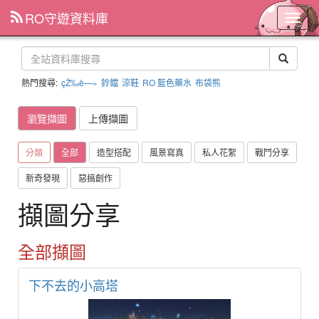
RO守遊資料庫
主
選
單
熱門搜尋:
çŽ‰è—»
鈴鐺
涼鞋
RO 藍色藥水
布袋熊
瀏覽擷圖
上傳擷圖
分類
全部
造型搭配
風景寫真
私人花絮
戰鬥分享
新奇發現
惡搞創作
擷圖分享
全部擷圖
下不去的小高塔