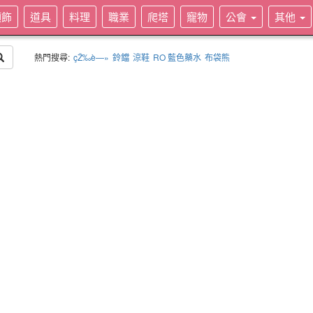
頭飾
道具
料理
職業
爬塔
寵物
公會
其他
熱門搜尋:
çŽ‰è—»
鈴鐺
涼鞋
RO 藍色藥水
布袋熊