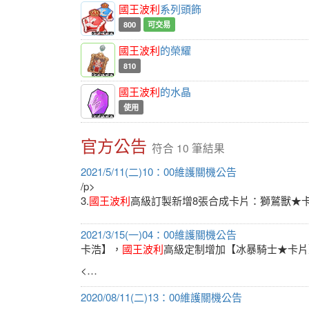
國王波利
系列頭飾
800
可交易
國王波利
的榮耀
810
國王波利
的水晶
使用
官方公告
符合 10 筆結果
2021/5/11(二)10：00維護關機公告
/p>
3.
國王波利
高級訂製新增8張合成卡片：獅鷲獸★
2021/3/15(一)04：00維護關機公告
卡浩】，
國王波利
高級定制增加【冰暴騎士★卡片
<…
2020/08/11(二)13：00維護關機公告