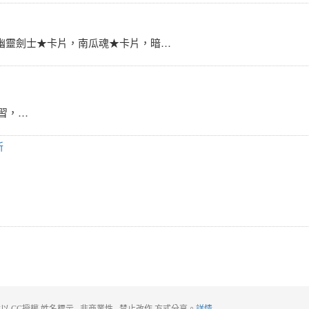
幽靈劍士★卡片，南瓜魂★卡片，暗…
習，…
新