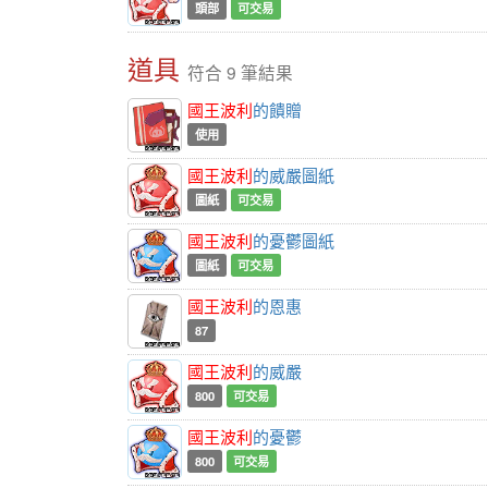
頭部
可交易
道具
符合 9 筆結果
國王波利
的饋贈
使用
國王波利
的威嚴圖紙
圖紙
可交易
國王波利
的憂鬱圖紙
圖紙
可交易
國王波利
的恩惠
87
國王波利
的威嚴
800
可交易
國王波利
的憂鬱
800
可交易