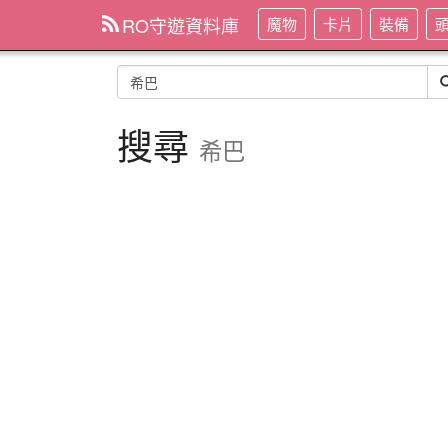
RO守遊資料庫
魔物
卡片
裝備
搜尋
希巴