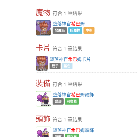
魔物
符合 1 筆結果
墮落神官
希巴
姆
惡魔系
暗屬性
中型
卡片
符合 1 筆結果
墮落神官
希巴
姆卡片
鞋子
藍色
裝備
符合 1 筆結果
墮落神官
希巴
姆頭飾
頭部
可交易
頭飾
符合 1 筆結果
墮落神官
希巴
姆頭飾
頭部
可交易