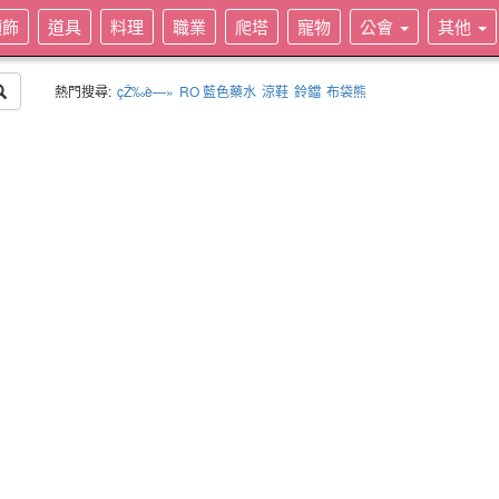
頭飾
道具
料理
職業
爬塔
寵物
公會
其他
熱門搜尋:
çŽ‰è—»
RO 藍色藥水
涼鞋
鈴鐺
布袋熊