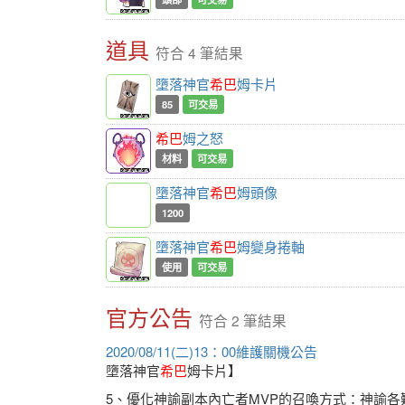
道具
符合 4 筆結果
墮落神官
希巴
姆卡片
85
可交易
希巴
姆之怒
材料
可交易
墮落神官
希巴
姆頭像
1200
墮落神官
希巴
姆變身捲軸
使用
可交易
官方公告
符合 2 筆結果
2020/08/11(二)13：00維護關機公告
墮落神官
希巴
姆卡片】
5、優化神諭副本內亡者MVP的召喚方式：神諭各