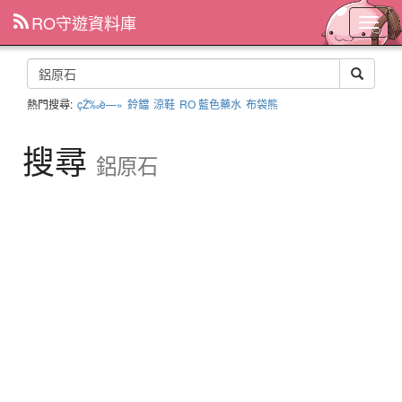
RO守遊資料庫
主
選
單
熱門搜尋:
çŽ‰è—»
鈴鐺
涼鞋
RO 藍色藥水
布袋熊
搜尋
鋁原石