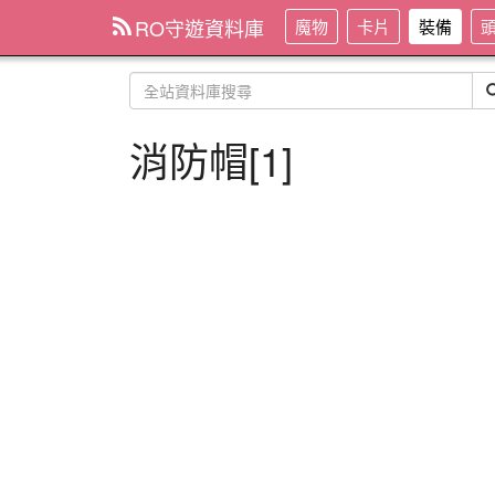
RO守遊資料庫
魔物
卡片
裝備
消防帽[1]