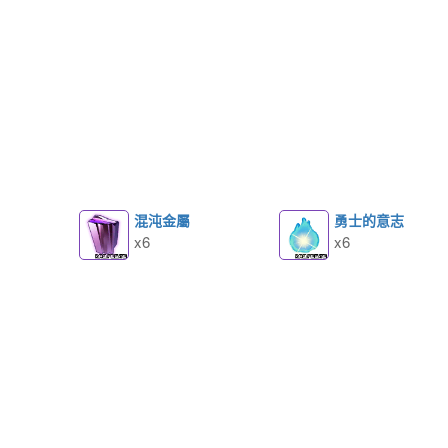
混沌金屬
勇士的意志
x6
x6