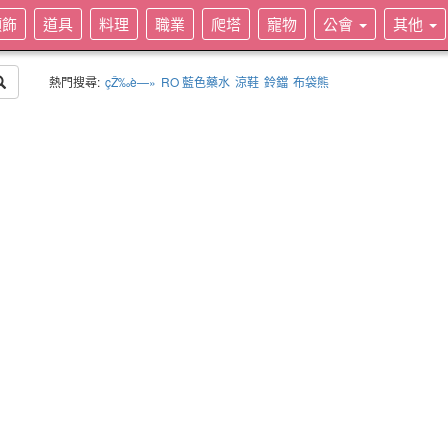
頭飾
道具
料理
職業
爬塔
寵物
公會
其他
熱門搜尋:
çŽ‰è—»
RO 藍色藥水
涼鞋
鈴鐺
布袋熊