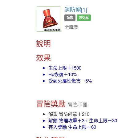
消防帽[1]
頭部
可交易
全職業
說明
效果
生命上限＋1500
Hp恢復＋10%
受到火屬性傷害－5%
冒險獎勵
冒險手冊
解鎖 冒險經驗＋210
解鎖 物理攻擊＋3，生命上限＋30
存入獎勵 生命上限＋60