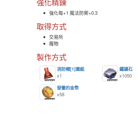
強化精鍊
強化每+1 魔法防禦+0.3
取得方式
交易所
魔物
製作方式
消防帽[1]圖紙
鐵礦石
x1
x1050
發黴的金幣
x58