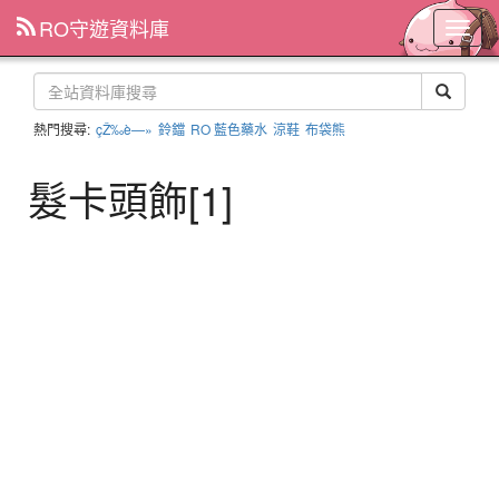
RO守遊資料庫
主
選
單
熱門搜尋:
çŽ‰è—»
鈴鐺
RO 藍色藥水
涼鞋
布袋熊
髮卡頭飾[1]