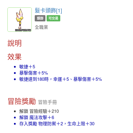
髮卡頭飾[1]
頭部
可交易
全職業
說明
效果
敏捷＋5
暴擊傷害＋5%
敏捷達到180時，幸運＋5、暴擊傷害＋5%
冒險獎勵
冒險手冊
解鎖 冒險經驗＋210
解鎖 魔法攻擊＋6
存入獎勵 物理防禦＋2，生命上限＋30