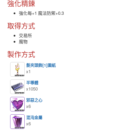
強化精鍊
強化每+1 魔法防禦+0.3
取得方式
交易所
魔物
製作方式
髮夾頭飾[1]圖紙
x1
半導體
x1050
邪惡之心
x6
混沌金屬
x6