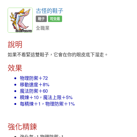
古怪的鞋子
鞋子
可交易
全職業
說明
如果不看緊這雙鞋子，它會在你的眼皮底下溜走。
效果
物理防禦＋72
移動速度＋8%
魔法防禦＋60
精煉＋10，魔法上限＋5%
每精煉＋1，物理防禦＋1%
強化精鍊
強化每+1 物理防禦+1