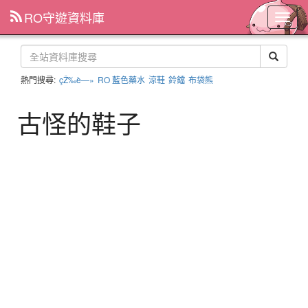
RO守遊資料庫
主
選
單
熱門搜尋:
çŽ‰è—»
RO 藍色藥水
涼鞋
鈴鐺
布袋熊
古怪的鞋子