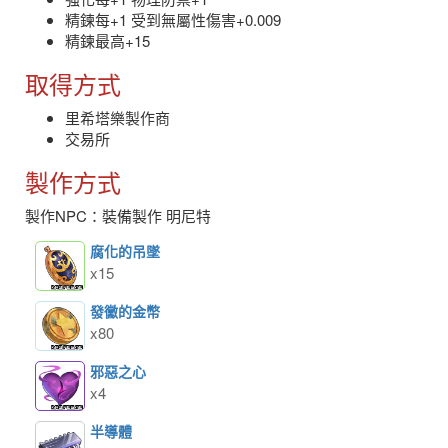
精鍊每+1 受到無屬性傷害+0.009
精鍊最高+15
取得方式
里希塔樂製作商
交易所
製作方式
製作NPC：裝備製作 明尼特
腐化的吊墜
x15
發黴的金幣
x80
邪惡之心
x4
半導體