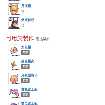
月夜貓
塔
犬妖首領
塔
可用於製作
用途製作
安全帽
頭部
星星髮夾
頭部
月夜貓帽子
頭部
寶瓶宮王冠
頭部
雙魚宮王冠