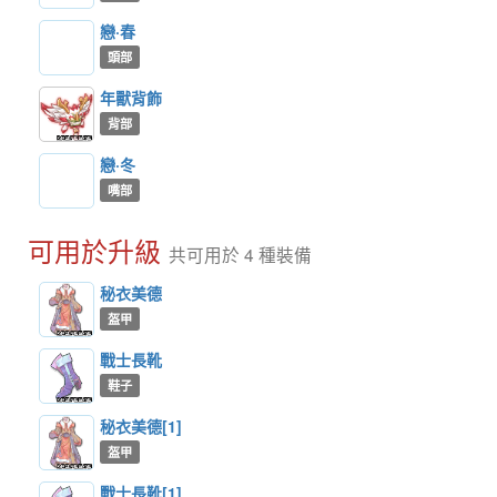
戀·春
頭部
年獸背飾
背部
戀·冬
嘴部
可用於升級
共可用於 4 種裝備
秘衣美德
盔甲
戰士長靴
鞋子
秘衣美德[1]
盔甲
戰士長靴[1]