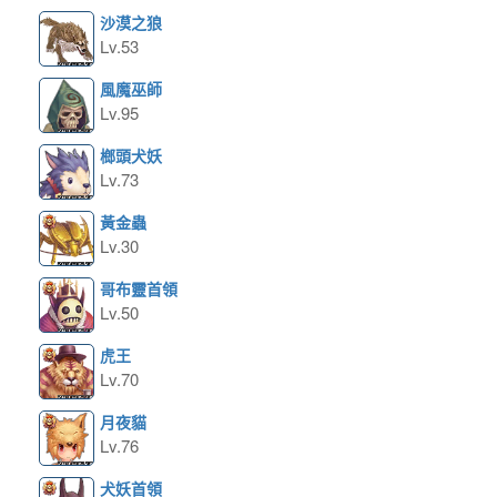
沙漠之狼
Lv.53
風魔巫師
Lv.95
榔頭犬妖
Lv.73
黃金蟲
Lv.30
哥布靈首領
Lv.50
虎王
Lv.70
月夜貓
Lv.76
犬妖首領