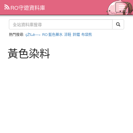
RO守遊資料庫
主
選
單
熱門搜尋:
çŽ‰è—»
RO 藍色藥水
涼鞋
鈴鐺
布袋熊
黃色染料