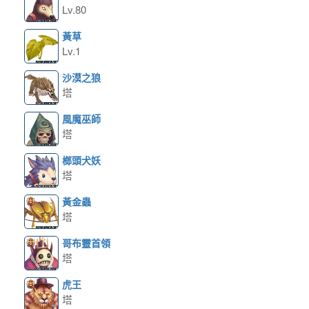
Lv.80
黃草
Lv.1
沙漠之狼
塔
風魔巫師
塔
榔頭犬妖
塔
黃金蟲
塔
哥布靈首領
塔
虎王
塔