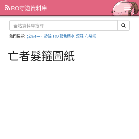
RO守遊資料庫
主
選
單
熱門搜尋:
çŽ‰è—»
鈴鐺
RO 藍色藥水
涼鞋
布袋熊
亡者髮箍圖紙