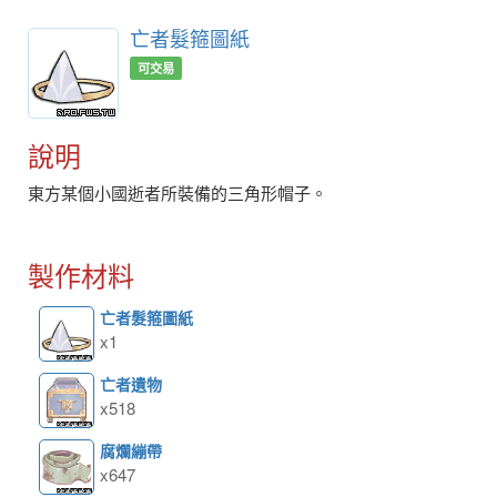
亡者髮箍圖紙
可交易
說明
東方某個小國逝者所裝備的三角形帽子。
製作材料
亡者髮箍圖紙
x1
亡者遺物
x518
腐爛繃帶
x647