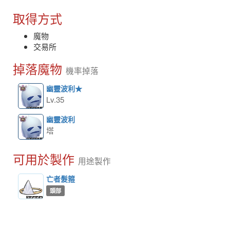
取得方式
魔物
交易所
掉落魔物
機率掉落
幽靈波利★
Lv.35
幽靈波利
塔
可用於製作
用途製作
亡者髮箍
頭部