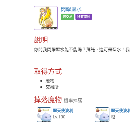
閃耀聖水
可交易
稀有道具
說明
你問我閃耀聖水能不能喝？拜託，這可是聖水！我
取得方式
魔物
交易所
掉落魔物
機率掉落
聖天使波利
聖天使波
Lv.130
塔