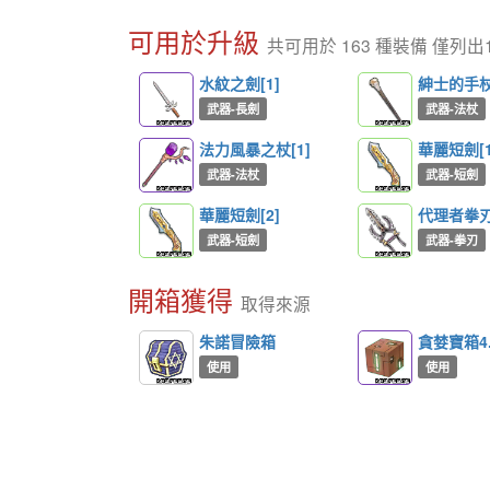
可用於升級
共可用於 163 種裝備 僅列出
水紋之劍[1]
紳士的手杖[
武器-長劍
武器-法杖
法力風暴之杖[1]
華麗短劍[1
武器-法杖
武器-短劍
華麗短劍[2]
代理者拳刃[
武器-短劍
武器-拳刃
開箱獲得
取得來源
朱諾冒險箱
貪婪寶箱4.
使用
使用