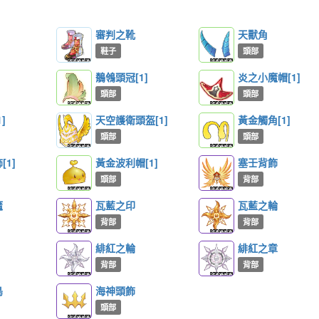
審判之靴
天獸角
鞋子
頭部
鶺鴒頭冠[1]
炎之小魔帽[1]
頭部
頭部
]
天空護衛頭盔[1]
黃金觸角[1]
頭部
頭部
1]
黃金波利帽[1]
塞壬背飾
頭部
背部
魔
瓦藍之印
瓦藍之輪
背部
背部
緋紅之輪
緋紅之章
背部
背部
鳥
海神頭飾
頭部