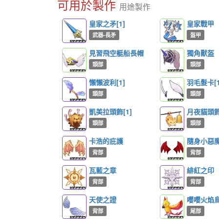
可用於製作
用途製作
皇家之矛[1]
皇家戰甲
武器-長矛
盔甲
見習飛空艇船長帽
獨角獸盔
頭部
頭部
懶懶波利[1]
羽毛髮卡[1
頭部
頭部
凱美拉頭飾[1]
月夜貓頭飾[
頭部
頭部
卡浩的庇護
隨身小惡
背部
背部
瓦藍之章
緋紅之印
背部
背部
天使之證
嚶嚶火焰
背部
尾部