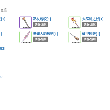
10筆
1]
巫杖魂咬[1]
大巫師之杖[1]
武器-法杖
武器-法杖
]
神聖大駒短劍[1]
破甲短錐[1]
武器-短劍
武器-短劍
2]
0