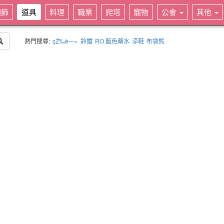
頭飾
道具
料理
職業
爬塔
寵物
公會
其他
熱門搜尋:
çŽ‰è—»
鈴鐺
RO 藍色藥水
涼鞋
布袋熊