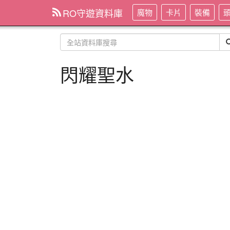
RO守遊資料庫
魔物
卡片
裝備
閃耀聖水