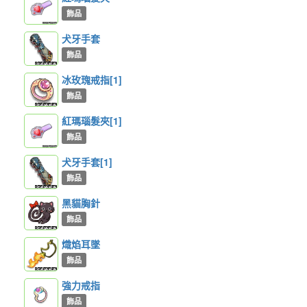
飾品
犬牙手套
飾品
冰玫瑰戒指[1]
飾品
紅瑪瑙髮夾[1]
飾品
犬牙手套[1]
飾品
黑貓胸針
飾品
熾焰耳墜
飾品
強力戒指
飾品