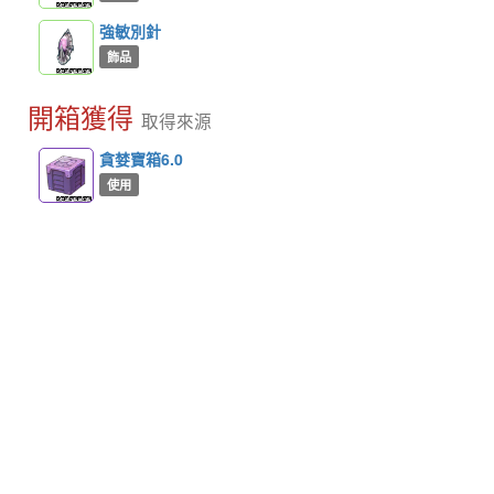
強敏別針
飾品
開箱獲得
取得來源
貪婪寶箱6.0
使用