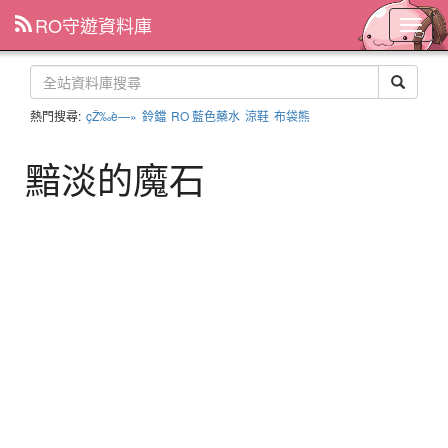
RO守遊資料庫
主
選
單
熱門搜尋:
çŽ‰è—»
鈴鐺
RO 藍色藥水
涼鞋
布袋熊
黯淡的魔石