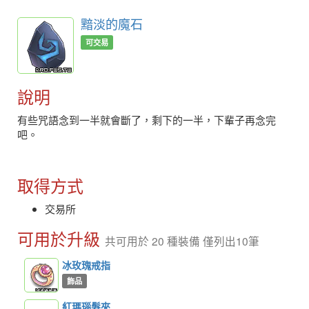
黯淡的魔石
可交易
說明
有些咒語念到一半就會斷了，剩下的一半，下輩子再念完
吧。
取得方式
交易所
可用於升級
共可用於 20 種裝備 僅列出10筆
冰玫瑰戒指
飾品
紅瑪瑙髮夾