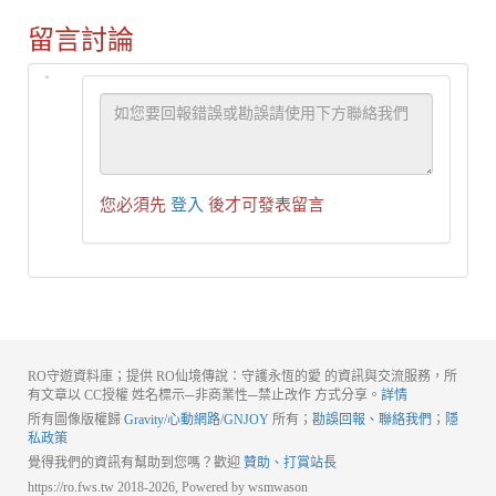
留言討論
您必須先
登入
後才可發表留言
RO守遊資料庫；提供 RO仙境傳說：守護永恆的愛 的資訊與交流服務，所
有文章以 CC授權 姓名標示─非商業性─禁止改作 方式分享。
詳情
所有圖像版權歸
Gravity
/
心動網路
/
GNJOY
所有；
勘誤回報、聯絡我們
；
隱
私政策
覺得我們的資訊有幫助到您嗎？歡迎
贊助、打賞站長
https://ro.fws.tw 2018-2026, Powered by wsmwason