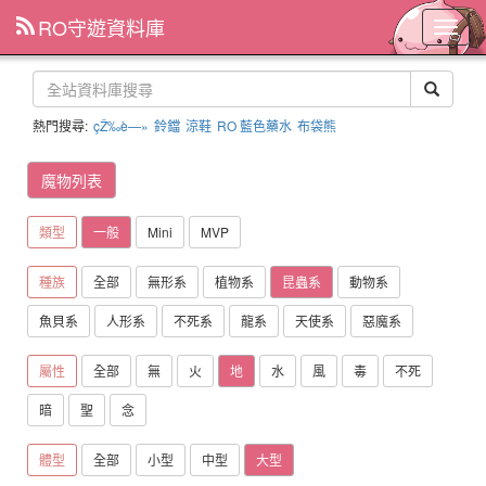
RO守遊資料庫
主
選
單
熱門搜尋:
çŽ‰è—»
鈴鐺
涼鞋
RO 藍色藥水
布袋熊
魔物列表
類型
一般
Mini
MVP
種族
全部
無形系
植物系
昆蟲系
動物系
魚貝系
人形系
不死系
龍系
天使系
惡魔系
屬性
全部
無
火
地
水
風
毒
不死
暗
聖
念
體型
全部
小型
中型
大型