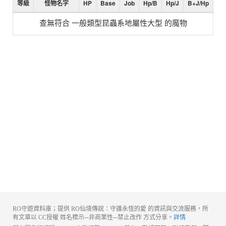
等級
怪物名字
HP
Base
Job
Hp/B
Hp/J
B+J/Hp
查無符合 一般類型昆蟲系地屬性大型 的魔物
RO守遊資料庫；提供 RO仙境傳說：守護永恆的愛 的資訊與交流服務，所
有文章以 CC授權 姓名標示─非商業性─禁止改作 方式分享。
詳情