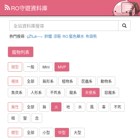
RO守遊資料庫
主
選
單
熱門搜尋:
çŽ‰è—»
鈴鐺
涼鞋
RO 藍色藥水
布袋熊
魔物列表
類型
一般
Mini
MVP
種族
全部
無形系
植物系
昆蟲系
動物系
魚貝系
人形系
不死系
龍系
天使系
惡魔系
屬性
全部
無
火
地
水
風
毒
不死
暗
聖
念
體型
全部
小型
中型
大型