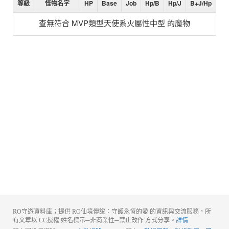
等級
怪物名字
HP
Base
Job
Hp/B
Hp/J
B+J/Hp
查無符合 MVP類型天使系火屬性中型 的魔物
RO守遊資料庫；提供 RO仙境傳說：守護永恆的愛 的資訊與交流服務，所
有文章以 CC授權 姓名標示─非商業性─禁止改作 方式分享。
詳情