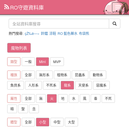
RO守遊資料庫
主
選
單
熱門搜尋:
çŽ‰è—»
鈴鐺
涼鞋
RO 藍色藥水
布袋熊
魔物列表
類型
一般
Mini
MVP
種族
全部
無形系
植物系
昆蟲系
動物系
魚貝系
人形系
不死系
龍系
天使系
惡魔系
屬性
全部
無
火
地
水
風
毒
不死
暗
聖
念
體型
全部
小型
中型
大型