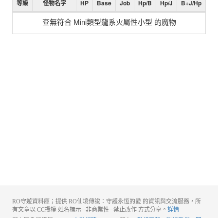
等級
怪物名字
HP
Base
Job
Hp/B
Hp/J
B+J/Hp
查無符合 Mini類型龍系火屬性小型 的魔物
RO守遊資料庫；提供 RO仙境傳說：守護永恆的愛 的資訊與交流服務，所
有文章以 CC授權 姓名標示─非商業性─禁止改作 方式分享。
詳情