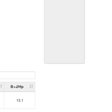
B+J/Hp
13.1