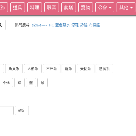
頭飾
道具
料理
職業
爬塔
寵物
公會
其他
熱門搜尋:
çŽ‰è—»
RO 藍色藥水
涼鞋
鈴鐺
布袋熊
系
魚貝系
人形系
不死系
龍系
天使系
惡魔系
不死
暗
聖
念
確定