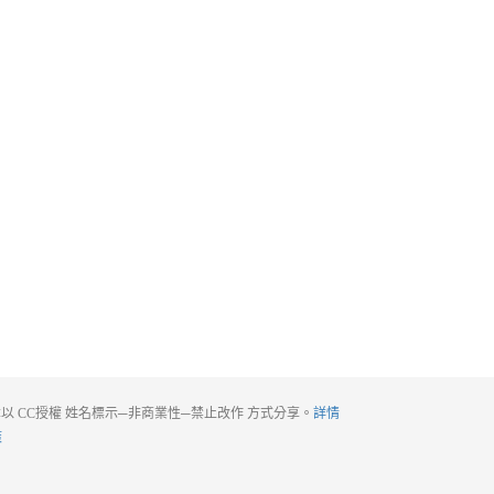
以 CC授權 姓名標示─非商業性─禁止改作 方式分享。
詳情
策