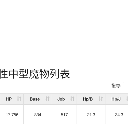
性中型魔物列表
搜尋:
HP
Base
Job
Hp/B
Hp/J
17,756
834
517
21.3
34.3