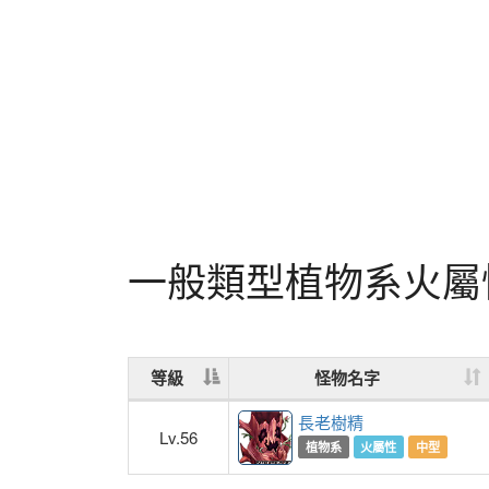
一般類型植物系火屬
等級
怪物名字
長老樹精
Lv.56
植物系
火屬性
中型