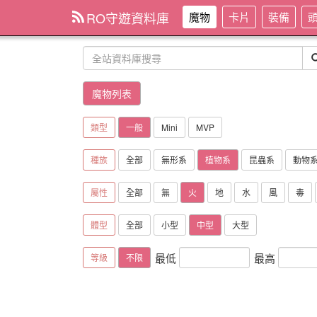
RO守遊資料庫
魔物
卡片
裝備
魔物列表
類型
一般
Mini
MVP
種族
全部
無形系
植物系
昆蟲系
動物
屬性
全部
無
火
地
水
風
毒
體型
全部
小型
中型
大型
最低
最高
等級
不限