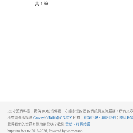
共 1 筆
RO守遊資料庫；提供 RO仙境傳說：守護永恆的愛 的資訊與交流服務，所有文章
所有圖像版權歸
Gravity
/
心動網路
/
GNJOY
所有；
勘誤回報、聯絡我們
；
隱私政
覺得我們的資訊有幫助到您嗎？歡迎
贊助、打賞站長
https://ro.fws.tw 2018-2026, Powered by wsmwason