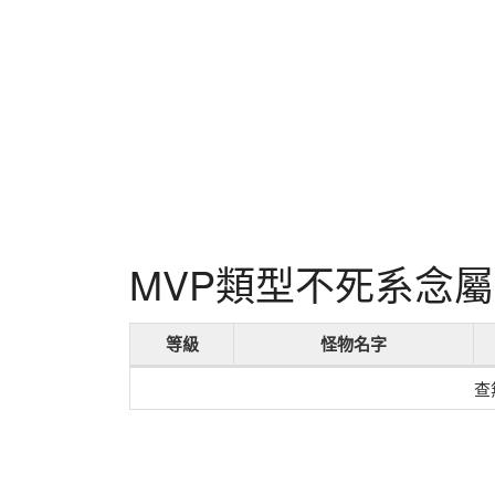
MVP類型不死系念
等級
怪物名字
查