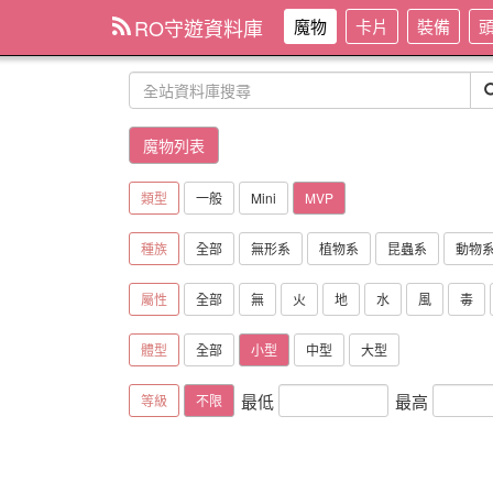
RO守遊資料庫
魔物
卡片
裝備
魔物列表
類型
一般
Mini
MVP
種族
全部
無形系
植物系
昆蟲系
動物
屬性
全部
無
火
地
水
風
毒
體型
全部
小型
中型
大型
最低
最高
等級
不限