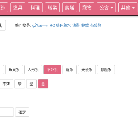
頭飾
道具
料理
職業
爬塔
寵物
公會
其他
熱門搜尋:
çŽ‰è—»
RO 藍色藥水
涼鞋
鈴鐺
布袋熊
系
魚貝系
人形系
不死系
龍系
天使系
惡魔系
不死
暗
聖
念
確定