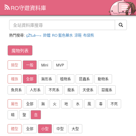
RO守遊資料庫
主
選
單
熱門搜尋:
çŽ‰è—»
鈴鐺
RO 藍色藥水
涼鞋
布袋熊
魔物列表
類型
一般
Mini
MVP
種族
全部
無形系
植物系
昆蟲系
動物系
魚貝系
人形系
不死系
龍系
天使系
惡魔系
屬性
全部
無
火
地
水
風
毒
不死
暗
聖
念
體型
全部
小型
中型
大型