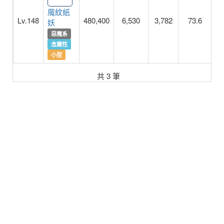
魔紋紙
Lv.148
480,400
6,530
3,782
73.6
妖
惡魔系
念屬性
小型
共 3 筆