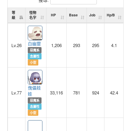
等
怪物
HP
Base
Job
Hp/B
Hp
級
名字
白幽靈
Lv.26
1,206
293
295
4.1
惡魔系
念屬性
小型
傀儡娃
Lv.77
33,116
781
924
42.4
娃
惡魔系
念屬性
小型