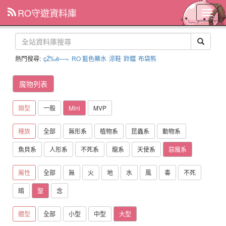
RO守遊資料庫
主
選
單
熱門搜尋:
çŽ‰è—»
RO 藍色藥水
涼鞋
鈴鐺
布袋熊
魔物列表
類型
一般
Mini
MVP
種族
全部
無形系
植物系
昆蟲系
動物系
魚貝系
人形系
不死系
龍系
天使系
惡魔系
屬性
全部
無
火
地
水
風
毒
不死
暗
聖
念
體型
全部
小型
中型
大型