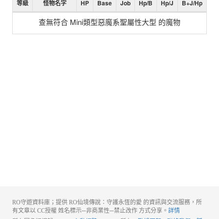
等級
怪物名字
HP
Base
Job
Hp/B
Hp/J
B+J/Hp
查無符合 Mini類型惡魔系聖屬性大型 的魔物
RO守遊資料庫；提供 RO仙境傳說：守護永恆的愛 的資訊與交流服務，所
有文章以 CC授權 姓名標示─非商業性─禁止改作 方式分享。
詳情