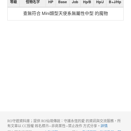
等級
怪物名字
HP
Base
Job
Hp/B
Hp/J
B+J/Hp
查無符合 Mini類型天使系無屬性中型 的魔物
RO守遊資料庫；提供 RO仙境傳說：守護永恆的愛 的資訊與交流服務，所
有文章以 CC授權 姓名標示─非商業性─禁止改作 方式分享。
詳情