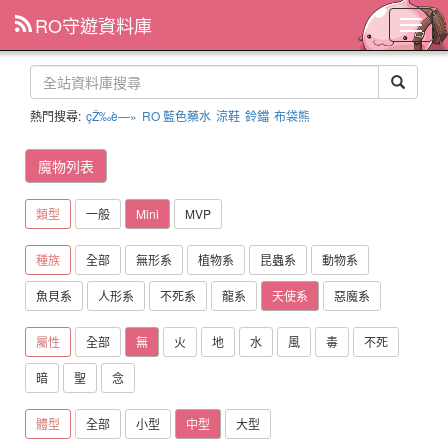
RO守遊資料庫
主
選
單
熱門搜尋:
çŽ‰è—»
RO 藍色藥水
涼鞋
鈴鐺
布袋熊
魔物列表
類型
一般
Mini
MVP
種族
全部
無形系
植物系
昆蟲系
動物系
魚貝系
人形系
不死系
龍系
天使系
惡魔系
屬性
全部
無
火
地
水
風
毒
不死
暗
聖
念
體型
全部
小型
中型
大型