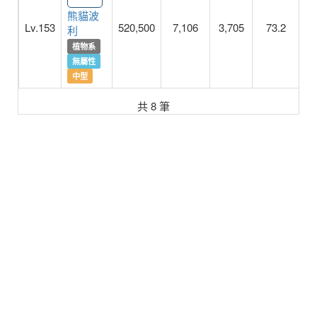
熊貓波
Lv.153
520,500
7,106
3,705
73.2
1
利
植物系
無屬性
中型
共 8 筆