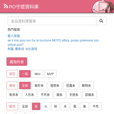
RO守遊資料庫
主
選
單
熱門搜尋:
獸人英雄
se il mio pos non ha la funzione MOTO attiva, posso prelevare con
virtual pos?
附魔
賽依伐
9i社游戏
魔物列表
類型
一般
Mini
MVP
種族
全部
無形系
植物系
昆蟲系
動物系
魚貝系
人形系
不死系
龍系
天使系
惡魔系
屬性
全部
無
火
地
水
風
毒
不死