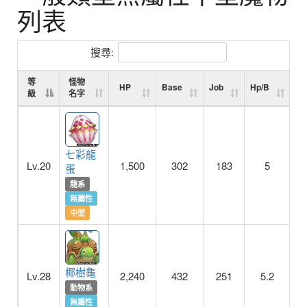
列表
搜尋:
等
怪物
HP
Base
Job
Hp/B
Hp
級
名字
七彩龍
Lv.20
1,500
302
183
5
蛋
龍系
無屬性
中型
椰樹龜
Lv.28
2,240
432
251
5.2
動物系
無屬性