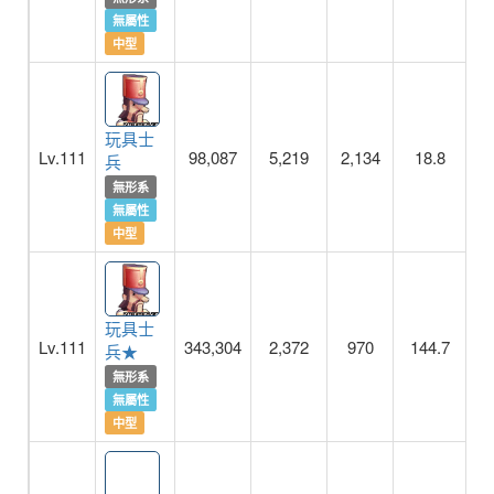
無屬性
中型
玩具士
Lv.111
98,087
5,219
2,134
18.8
兵
無形系
無屬性
中型
玩具士
Lv.111
343,304
2,372
970
144.7
3
兵★
無形系
無屬性
中型