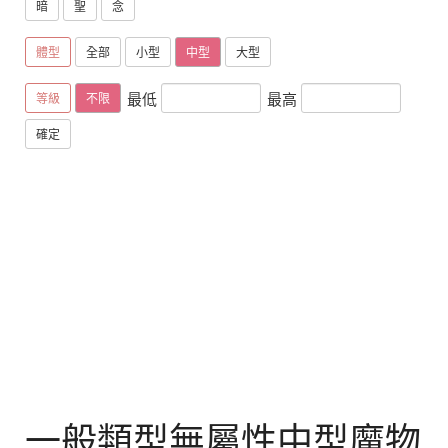
暗
聖
念
體型
全部
小型
中型
大型
最低
最高
等級
不限
確定
一般類型無屬性中型魔物