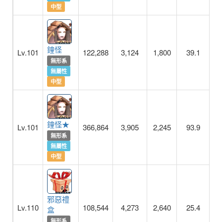
中型
鐘怪
Lv.101
122,288
3,124
1,800
39.1
無形系
無屬性
中型
鐘怪★
Lv.101
366,864
3,905
2,245
93.9
1
無形系
無屬性
中型
邪惡禮
Lv.110
108,544
4,273
2,640
25.4
盒
無形系