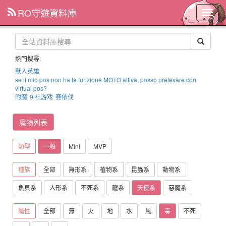
RO守遊資料庫
主
選
單
熱門搜尋:
獸人英雄
se il mio pos non ha la funzione MOTO attiva, posso prelevare con
virtual pos?
附魔
9i社游戏
賽依伐
魔物列表
類型
一般
Mini
MVP
種族
全部
無形系
植物系
昆蟲系
動物系
魚貝系
人形系
不死系
龍系
天使系
惡魔系
屬性
全部
無
火
地
水
風
毒
不死