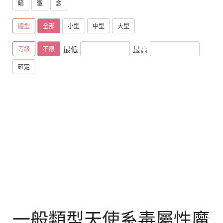
暗
聖
念
體型
全部
小型
中型
大型
最低
最高
等級
不限
確定
一般類型天使系毒屬性魔