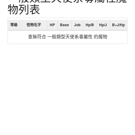
物列表
等級
怪物名字
HP
Base
Job
Hp/B
Hp/J
B+J/Hp
查無符合 一般類型天使系毒屬性 的魔物