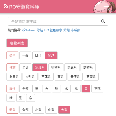
RO守遊資料庫
主
選
單
熱門搜尋:
çŽ‰è—»
涼鞋
RO 藍色藥水
鈴鐺
布袋熊
魔物列表
類型
一般
Mini
MVP
種族
全部
無形系
植物系
昆蟲系
動物系
魚貝系
人形系
不死系
龍系
天使系
惡魔系
屬性
全部
無
火
地
水
風
毒
不死
暗
聖
念
體型
全部
小型
中型
大型