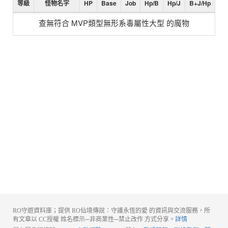
等級
怪物名字
HP
Base
Job
Hp/B
Hp/J
B+J/Hp
查無符合 MVP類型無形系毒屬性大型 的魔物
RO守遊資料庫；提供 RO仙境傳說：守護永恆的愛 的資訊與交流服務，所
有文章以 CC授權 姓名標示─非商業性─禁止改作 方式分享。
詳情