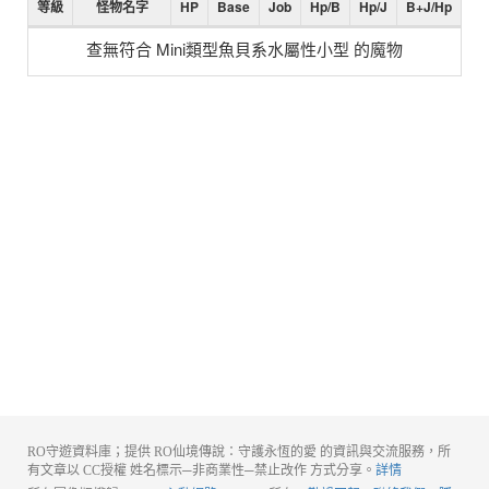
等級
怪物名字
HP
Base
Job
Hp/B
Hp/J
B+J/Hp
查無符合 Mini類型魚貝系水屬性小型 的魔物
RO守遊資料庫；提供 RO仙境傳說：守護永恆的愛 的資訊與交流服務，所
有文章以 CC授權 姓名標示─非商業性─禁止改作 方式分享。
詳情