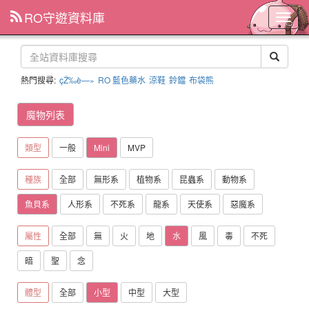
RO守遊資料庫
主
選
單
熱門搜尋:
çŽ‰è—»
RO 藍色藥水
涼鞋
鈴鐺
布袋熊
魔物列表
類型
一般
Mini
MVP
種族
全部
無形系
植物系
昆蟲系
動物系
魚貝系
人形系
不死系
龍系
天使系
惡魔系
屬性
全部
無
火
地
水
風
毒
不死
暗
聖
念
體型
全部
小型
中型
大型