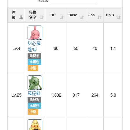
等
怪物
HP
Base
Job
Hp/B
Hp
級
名字
甜心羅
Lv.4
60
55
40
1.1
達蛙
魚貝系
水屬性
中型
羅達蛙
Lv.25
1,832
317
264
5.8
魚貝系
水屬性
中型