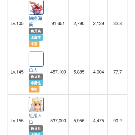
梅納海
Lv.105
91,651
2,790
2,139
32.8
葵
魚貝系
水屬性
中型
魚人
Lv.145
457,100
5,885
4,004
77.7
1
魚貝系
水屬性
中型
紅尾人
Lv.155
537,000
5,956
4,475
90.2
魚
魚貝系
水屬性