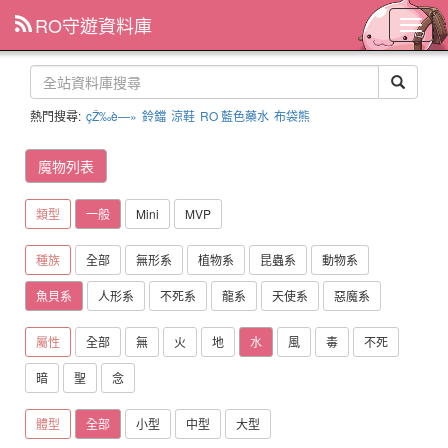
RO守遊資料庫
主
選
單
熱門搜尋:
çŽ‰è—»
鈴鐺
涼鞋
RO 藍色藥水
布袋熊
魔物列表
類型
一般
Mini
MVP
種族
全部
無形系
植物系
昆蟲系
動物系
魚貝系
人形系
不死系
龍系
天使系
惡魔系
屬性
全部
無
火
地
水
風
毒
不死
暗
聖
念
體型
全部
小型
中型
大型