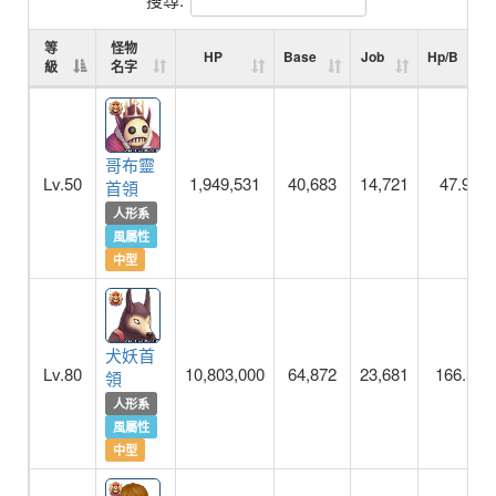
等
怪物
HP
Base
Job
Hp/B
級
名字
哥布靈
Lv.50
1,949,531
40,683
14,721
47.9
首領
人形系
風屬性
中型
犬妖首
Lv.80
10,803,000
64,872
23,681
166.5
領
人形系
風屬性
中型