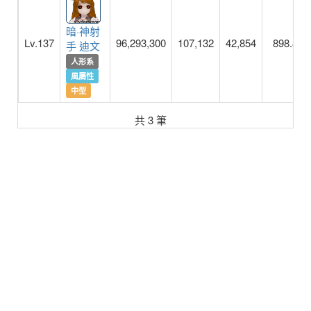
暗·神射
Lv.137
96,293,300
107,132
42,854
898.8
手 迪文
人形系
風屬性
中型
共 3 筆