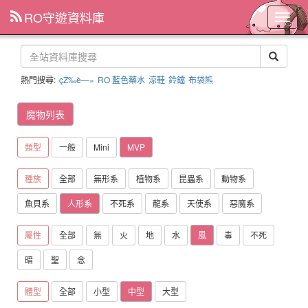
RO守遊資料庫
主
選
單
熱門搜尋:
çŽ‰è—»
RO 藍色藥水
涼鞋
鈴鐺
布袋熊
魔物列表
類型
一般
Mini
MVP
種族
全部
無形系
植物系
昆蟲系
動物系
魚貝系
人形系
不死系
龍系
天使系
惡魔系
屬性
全部
無
火
地
水
風
毒
不死
暗
聖
念
體型
全部
小型
中型
大型