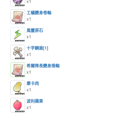
x1
工蟻變身卷軸
x1
風靈原石
x1
十字鋼盾[1]
x1
希爾隊長變身捲軸
x1
摩卡肉
x1
波利蘋果
x1