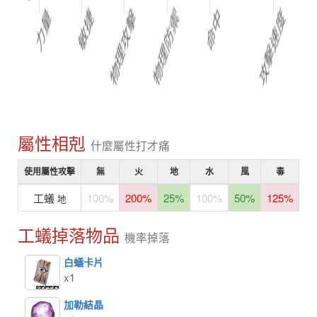
屬性相剋
什麼屬性打才痛
使用屬性攻擊
無
火
地
水
風
毒
不
工蟻
100%
200%
25%
100%
50%
125%
5
地
工蟻掉落物品
機率掉落
白蟻卡片
x1
加勒結晶