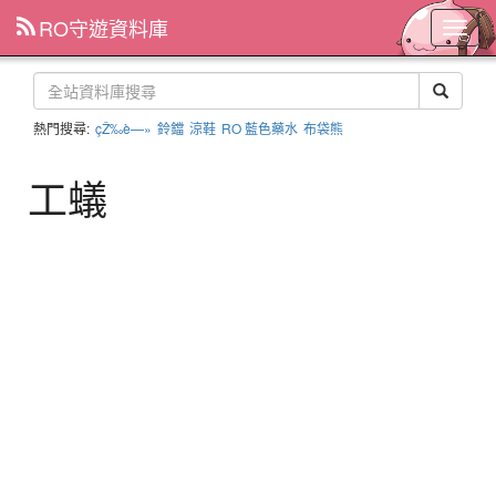
RO守遊資料庫
主
選
單
熱門搜尋:
çŽ‰è—»
鈴鐺
涼鞋
RO 藍色藥水
布袋熊
工蟻