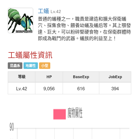
工蟻
Lv.42
普通的蟻種之一，職責是建造和擴大保衛蟻
穴、採集食物、餵養幼蟻及蟻后等。其上顎發
達、巨大，可以粉碎堅硬食物，在保衛群體時
即成為戰鬥的武器。蟻族的利益至上！
工蟻屬性資訊
昆蟲系
地屬性
小型
等級
HP
BaseExp
JobExp
Lv.42
9,056
616
394