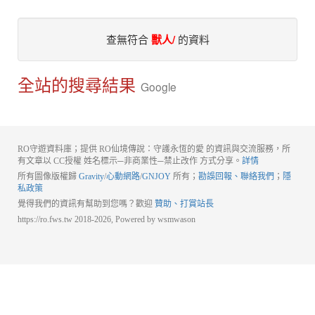
查無符合
獸人/
的資料
全站的搜尋結果
Google
RO守遊資料庫；提供 RO仙境傳說：守護永恆的愛 的資訊與交流服務，所
有文章以 CC授權 姓名標示─非商業性─禁止改作 方式分享。
詳情
所有圖像版權歸
Gravity
/
心動網路
/
GNJOY
所有；
勘誤回報、聯絡我們
；
隱
私政策
覺得我們的資訊有幫助到您嗎？歡迎
贊助、打賞站長
https://ro.fws.tw 2018-2026, Powered by wsmwason