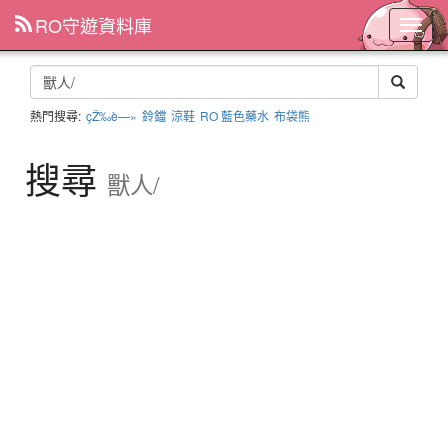
RO守遊資料庫
主
選
單
熱門搜尋:
çŽ‰è—»
鈴鐺
涼鞋
RO 藍色藥水
布袋熊
搜尋
獸人/