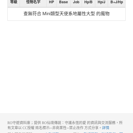
等級
怪物名字
HP
Base
Job
Hp/B
Hp/J
B+J/Hp
查無符合 Mini類型天使系地屬性大型 的魔物
RO守遊資料庫；提供 RO仙境傳說：守護永恆的愛 的資訊與交流服務，所
有文章以 CC授權 姓名標示─非商業性─禁止改作 方式分享。
詳情