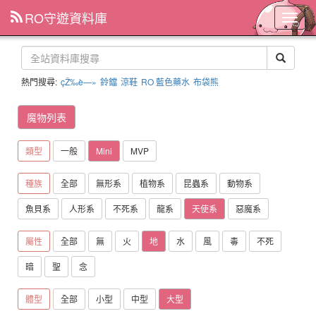
RO守遊資料庫
主
選
單
熱門搜尋:
çŽ‰è—»
鈴鐺
涼鞋
RO 藍色藥水
布袋熊
魔物列表
類型
一般
Mini
MVP
種族
全部
無形系
植物系
昆蟲系
動物系
魚貝系
人形系
不死系
龍系
天使系
惡魔系
屬性
全部
無
火
地
水
風
毒
不死
暗
聖
念
體型
全部
小型
中型
大型