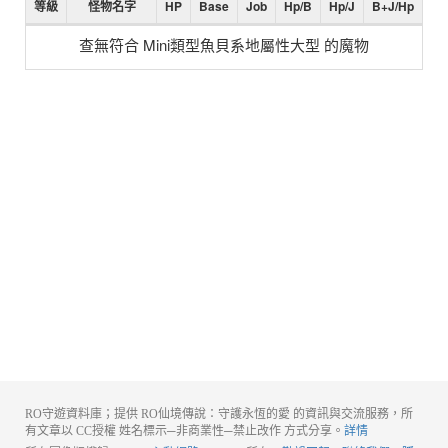
等級
怪物名字
HP
Base
Job
Hp/B
Hp/J
B+J/Hp
查無符合 Mini類型魚貝系地屬性大型 的魔物
RO守遊資料庫；提供 RO仙境傳說：守護永恆的愛 的資訊與交流服務，所
有文章以 CC授權 姓名標示─非商業性─禁止改作 方式分享。
詳情