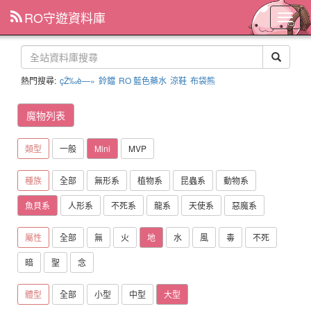
RO守遊資料庫
主
選
單
熱門搜尋:
çŽ‰è—»
鈴鐺
RO 藍色藥水
涼鞋
布袋熊
魔物列表
類型
一般
Mini
MVP
種族
全部
無形系
植物系
昆蟲系
動物系
魚貝系
人形系
不死系
龍系
天使系
惡魔系
屬性
全部
無
火
地
水
風
毒
不死
暗
聖
念
體型
全部
小型
中型
大型