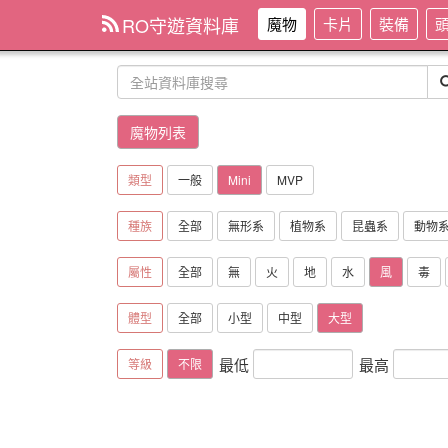
RO守遊資料庫
魔物
卡片
裝備
魔物列表
類型
一般
Mini
MVP
種族
全部
無形系
植物系
昆蟲系
動物
屬性
全部
無
火
地
水
風
毒
體型
全部
小型
中型
大型
最低
最高
等級
不限