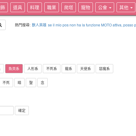
頭飾
道具
料理
職業
爬塔
寵物
公會
其他
熱門搜尋:
獸人英雄
se il mio pos non ha la funzione MOTO attiva, posso p
系
魚貝系
人形系
不死系
龍系
天使系
惡魔系
不死
暗
聖
念
確定