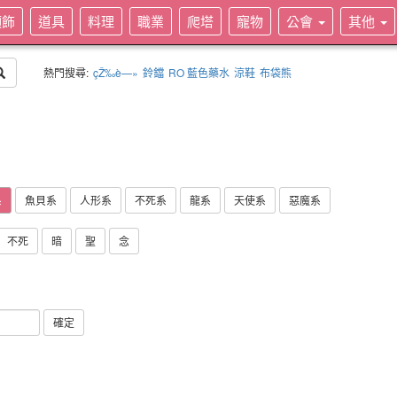
頭飾
道具
料理
職業
爬塔
寵物
公會
其他
熱門搜尋:
çŽ‰è—»
鈴鐺
RO 藍色藥水
涼鞋
布袋熊
系
魚貝系
人形系
不死系
龍系
天使系
惡魔系
不死
暗
聖
念
確定