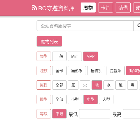
RO守遊資料庫
魔物
卡片
裝備
魔物列表
類型
一般
Mini
MVP
種族
全部
無形系
植物系
昆蟲系
動物
屬性
全部
無
火
地
水
風
毒
體型
全部
小型
中型
大型
最低
最高
等級
不限