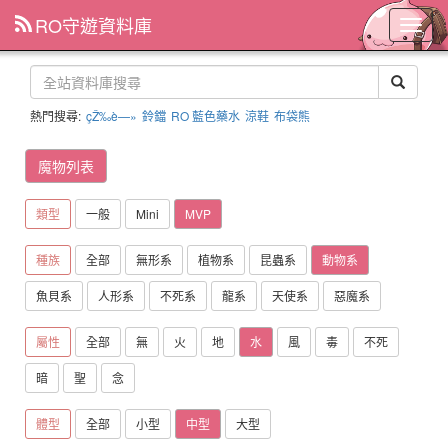
RO守遊資料庫
主
選
單
熱門搜尋:
çŽ‰è—»
鈴鐺
RO 藍色藥水
涼鞋
布袋熊
魔物列表
類型
一般
Mini
MVP
種族
全部
無形系
植物系
昆蟲系
動物系
魚貝系
人形系
不死系
龍系
天使系
惡魔系
屬性
全部
無
火
地
水
風
毒
不死
暗
聖
念
體型
全部
小型
中型
大型