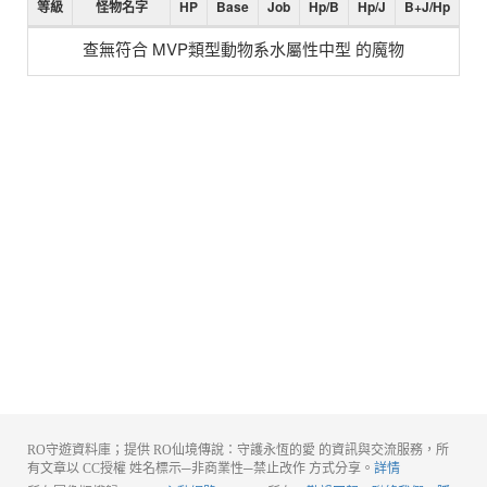
等級
怪物名字
HP
Base
Job
Hp/B
Hp/J
B+J/Hp
查無符合 MVP類型動物系水屬性中型 的魔物
RO守遊資料庫；提供 RO仙境傳說：守護永恆的愛 的資訊與交流服務，所
有文章以 CC授權 姓名標示─非商業性─禁止改作 方式分享。
詳情