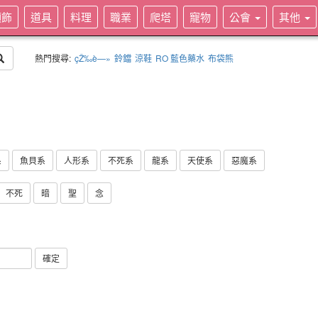
頭飾
道具
料理
職業
爬塔
寵物
公會
其他
熱門搜尋:
çŽ‰è—»
鈴鐺
涼鞋
RO 藍色藥水
布袋熊
系
魚貝系
人形系
不死系
龍系
天使系
惡魔系
不死
暗
聖
念
確定