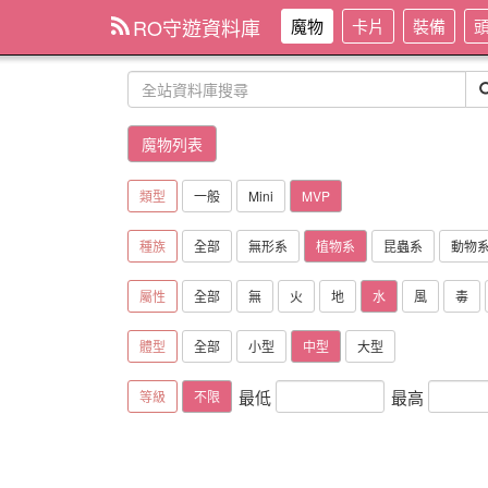
RO守遊資料庫
魔物
卡片
裝備
魔物列表
類型
一般
Mini
MVP
種族
全部
無形系
植物系
昆蟲系
動物
屬性
全部
無
火
地
水
風
毒
體型
全部
小型
中型
大型
最低
最高
等級
不限