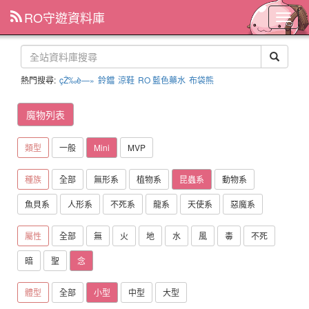
RO守遊資料庫
主
選
單
熱門搜尋:
çŽ‰è—»
鈴鐺
涼鞋
RO 藍色藥水
布袋熊
魔物列表
類型
一般
Mini
MVP
種族
全部
無形系
植物系
昆蟲系
動物系
魚貝系
人形系
不死系
龍系
天使系
惡魔系
屬性
全部
無
火
地
水
風
毒
不死
暗
聖
念
體型
全部
小型
中型
大型