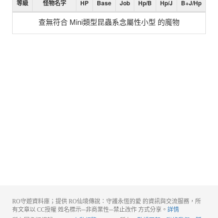
等級
怪物名字
HP
Base
Job
Hp/B
Hp/J
B+J/Hp
查無符合 Mini類型昆蟲系念屬性小型 的魔物
RO守遊資料庫；提供 RO仙境傳說：守護永恆的愛 的資訊與交流服務，所
有文章以 CC授權 姓名標示─非商業性─禁止改作 方式分享。
詳情