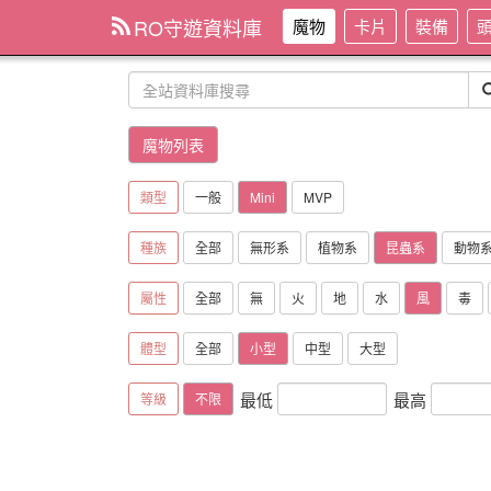
RO守遊資料庫
魔物
卡片
裝備
魔物列表
類型
一般
Mini
MVP
種族
全部
無形系
植物系
昆蟲系
動物
屬性
全部
無
火
地
水
風
毒
體型
全部
小型
中型
大型
最低
最高
等級
不限