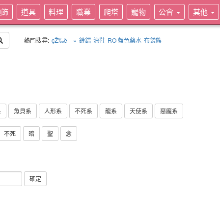
頭飾
道具
料理
職業
爬塔
寵物
公會
其他
熱門搜尋:
çŽ‰è—»
鈴鐺
涼鞋
RO 藍色藥水
布袋熊
系
魚貝系
人形系
不死系
龍系
天使系
惡魔系
不死
暗
聖
念
確定