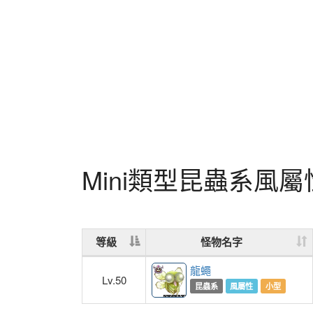
Mini類型昆蟲系風
等級
怪物名字
龍蠅
Lv.50
昆蟲系
風屬性
小型