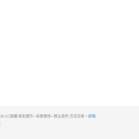
以 CC授權 姓名標示─非商業性─禁止改作 方式分享。
詳情
策