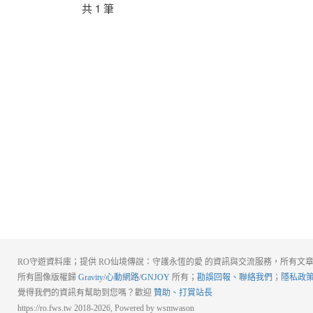
共 1 筆
RO守遊資料庫；提供 RO仙境傳說：守護永恆的愛 的資訊與交流服務，所有文章
所有圖像版權歸
Gravity
/
心動網路
/
GNJOY
所有；
勘誤回報、聯絡我們
；
隱私政
覺得我們的資訊有幫助到您嗎？歡迎
贊助、打賞站長
https://ro.fws.tw 2018-2026, Powered by wsmwason