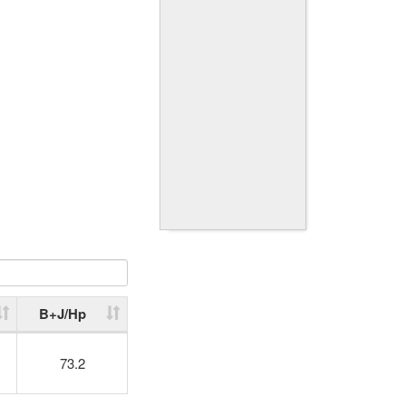
B+J/Hp
73.2