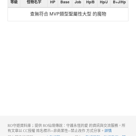
等級
怪物名字
HP
Base
Job
Hp/B
Hp/J
B+J/Hp
查無符合 MVP類型聖屬性大型 的魔物
RO守遊資料庫；提供 RO仙境傳說：守護永恆的愛 的資訊與交流服務，所
有文章以 CC授權 姓名標示─非商業性─禁止改作 方式分享。
詳情