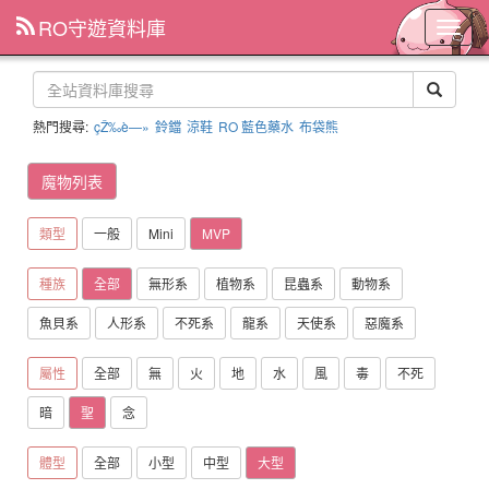
RO守遊資料庫
主
選
單
熱門搜尋:
çŽ‰è—»
鈴鐺
涼鞋
RO 藍色藥水
布袋熊
魔物列表
類型
一般
Mini
MVP
種族
全部
無形系
植物系
昆蟲系
動物系
魚貝系
人形系
不死系
龍系
天使系
惡魔系
屬性
全部
無
火
地
水
風
毒
不死
暗
聖
念
體型
全部
小型
中型
大型