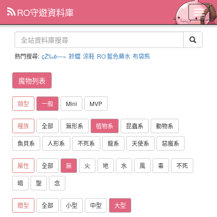
RO守遊資料庫
主
選
單
熱門搜尋:
çŽ‰è—»
鈴鐺
涼鞋
RO 藍色藥水
布袋熊
魔物列表
類型
一般
Mini
MVP
種族
全部
無形系
植物系
昆蟲系
動物系
魚貝系
人形系
不死系
龍系
天使系
惡魔系
屬性
全部
無
火
地
水
風
毒
不死
暗
聖
念
體型
全部
小型
中型
大型