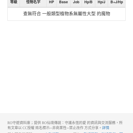
等級
怪物名字
HP
Base
Job
Hp/B
Hp/J
B+J/Hp
查無符合 一般類型植物系無屬性大型 的魔物
RO守遊資料庫；提供 RO仙境傳說：守護永恆的愛 的資訊與交流服務，所
有文章以 CC授權 姓名標示─非商業性─禁止改作 方式分享。
詳情