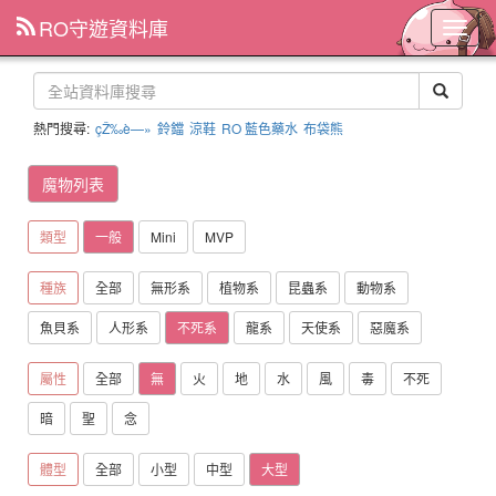
RO守遊資料庫
主
選
單
熱門搜尋:
çŽ‰è—»
鈴鐺
涼鞋
RO 藍色藥水
布袋熊
魔物列表
類型
一般
Mini
MVP
種族
全部
無形系
植物系
昆蟲系
動物系
魚貝系
人形系
不死系
龍系
天使系
惡魔系
屬性
全部
無
火
地
水
風
毒
不死
暗
聖
念
體型
全部
小型
中型
大型