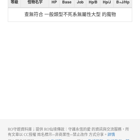
等級
怪物名字
HP
Base
Job
Hp/B
Hp/J
B+J/Hp
查無符合 一般類型不死系無屬性大型 的魔物
RO守遊資料庫；提供 RO仙境傳說：守護永恆的愛 的資訊與交流服務，所
有文章以 CC授權 姓名標示─非商業性─禁止改作 方式分享。
詳情