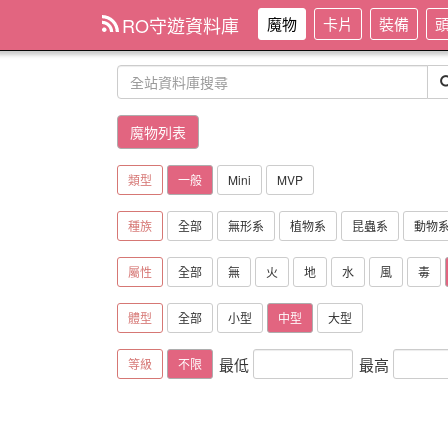
RO守遊資料庫
魔物
卡片
裝備
魔物列表
類型
一般
Mini
MVP
種族
全部
無形系
植物系
昆蟲系
動物
屬性
全部
無
火
地
水
風
毒
體型
全部
小型
中型
大型
最低
最高
等級
不限