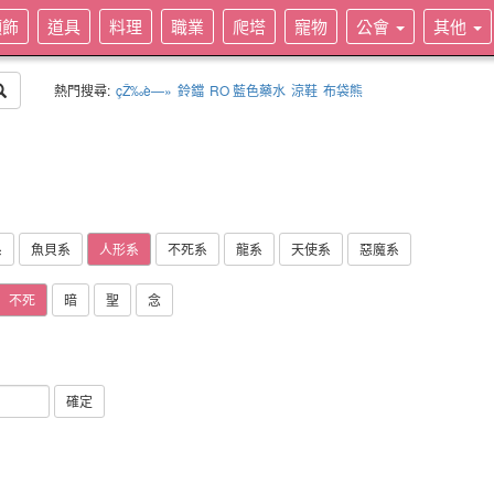
頭飾
道具
料理
職業
爬塔
寵物
公會
其他
熱門搜尋:
çŽ‰è—»
鈴鐺
RO 藍色藥水
涼鞋
布袋熊
系
魚貝系
人形系
不死系
龍系
天使系
惡魔系
不死
暗
聖
念
確定