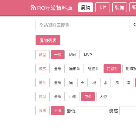
RO守遊資料庫
魔物
卡片
裝備
魔物列表
類型
一般
Mini
MVP
種族
全部
無形系
植物系
昆蟲系
動物
屬性
全部
無
火
地
水
風
毒
體型
全部
小型
中型
大型
最低
最高
等級
不限