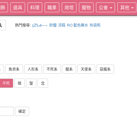
頭飾
道具
料理
職業
爬塔
寵物
公會
其他
熱門搜尋:
çŽ‰è—»
鈴鐺
涼鞋
RO 藍色藥水
布袋熊
系
魚貝系
人形系
不死系
龍系
天使系
惡魔系
不死
暗
聖
念
確定