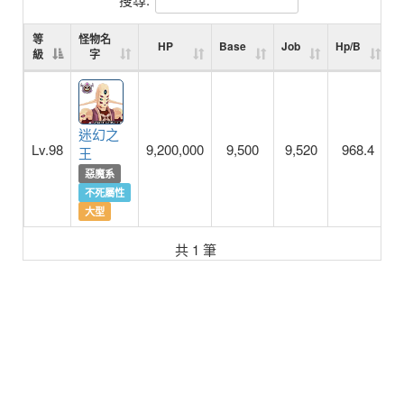
等
怪物名
HP
Base
Job
Hp/B
H
級
字
迷幻之
Lv.98
9,200,000
9,500
9,520
968.4
王
惡魔系
不死屬性
大型
共 1 筆