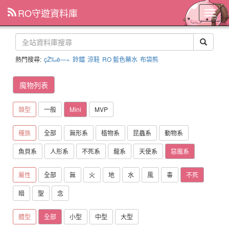
RO守遊資料庫
主
選
單
熱門搜尋:
çŽ‰è—»
鈴鐺
涼鞋
RO 藍色藥水
布袋熊
魔物列表
類型
一般
Mini
MVP
種族
全部
無形系
植物系
昆蟲系
動物系
魚貝系
人形系
不死系
龍系
天使系
惡魔系
屬性
全部
無
火
地
水
風
毒
不死
暗
聖
念
體型
全部
小型
中型
大型