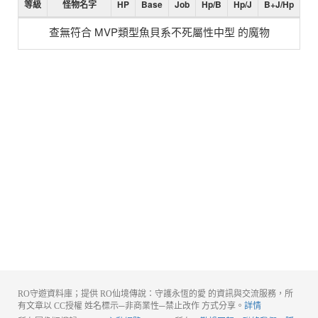
等級
怪物名字
HP
Base
Job
Hp/B
Hp/J
B+J/Hp
查無符合 MVP類型魚貝系不死屬性中型 的魔物
RO守遊資料庫；提供 RO仙境傳說：守護永恆的愛 的資訊與交流服務，所
有文章以 CC授權 姓名標示─非商業性─禁止改作 方式分享。
詳情