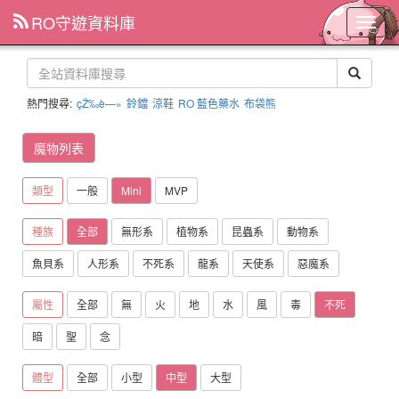
RO守遊資料庫
主
選
單
熱門搜尋:
çŽ‰è—»
鈴鐺
涼鞋
RO 藍色藥水
布袋熊
魔物列表
類型
一般
Mini
MVP
種族
全部
無形系
植物系
昆蟲系
動物系
魚貝系
人形系
不死系
龍系
天使系
惡魔系
屬性
全部
無
火
地
水
風
毒
不死
暗
聖
念
體型
全部
小型
中型
大型