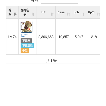
等
怪物名
HP
Base
Job
Hp/B
H
級
字
妖君
Lv.74
2,366,663
10,857
5,047
218
不死系
不死屬性
中型
共 1 筆